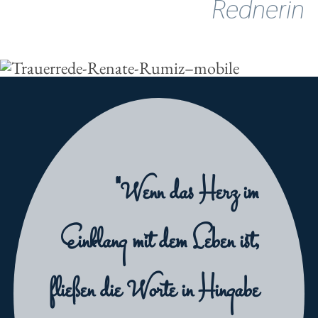
Rednerin
"Wenn das Herz im
Einklang mit dem Leben ist,
fließen die Worte in Hingabe