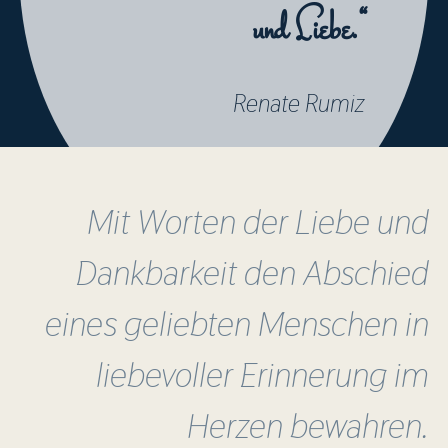
und Liebe.“
Renate Rumiz
Mit Worten der Liebe und
Dankbarkeit den Abschied
eines geliebten Menschen in
liebevoller Erinnerung im
Herzen bewahren.