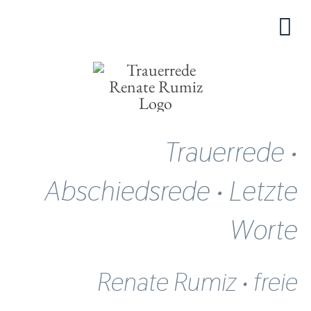
Zum
Inhalt
Tog
springen
Start
Nav
Über mich
Ablauf
Trauerrede •
Buch WORT-Sinfonie
Abschiedsrede • Letzte
Kontakt
Worte
Renate Rumiz • freie